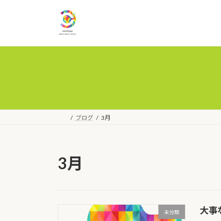
コ
ナ
ン
ビ
テ
ゲ
ン
ー
ツ
シ
へ
ョ
ス
ン
キ
に
ッ
移
プ
動
ブログ
3月
3月
大事
未分類