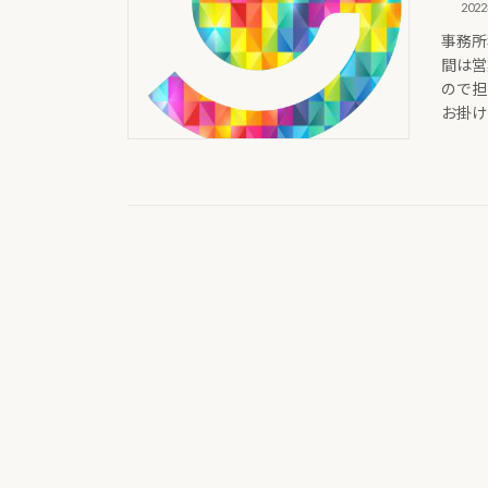
202
事務所
間は営
ので担
お掛けい