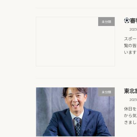
審
未分類
202
スポー
覧の皆
います
東北
未分類
202
休日を
から気
きまし