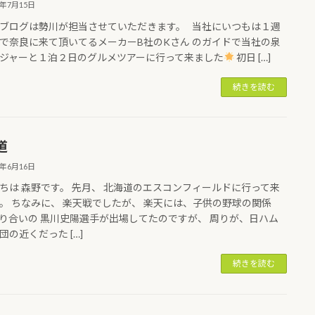
6年7月15日
ブログは勢川が担当させていただきます。 当社にいつもは１週
で奈良に来て頂いてるメーカーB社のKさん のガイドで当社の泉
ジャーと１泊２日のグルメツアーに行って来ました
初日 […]
続きを読む
道
6年6月16日
ちは 森野です。 先月、 北海道のエスコンフィールドに行って来
。 ちなみに、 楽天戦でしたが、 楽天には、子供の野球の関係
り合いの 黒川史陽選手が出場してたのですが、 周りが、日ハム
団の近くだった […]
続きを読む