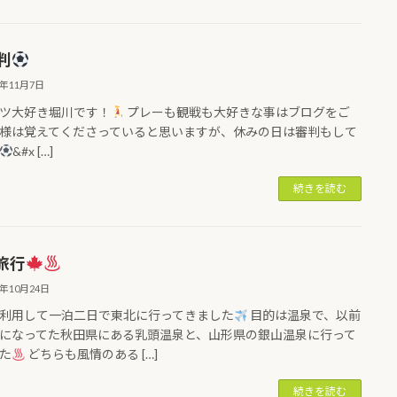
判
5年11月7日
ツ大好き堀川です！
プレーも観戦も大好きな事はブログをご
様は覚えてくださっていると思いますが、休みの日は審判もして
&#x […]
続きを読む
旅行
5年10月24日
利用して一泊二日で東北に行ってきました
目的は温泉で、以前
になってた秋田県にある乳頭温泉と、山形県の銀山温泉に行って
た
どちらも風情のある […]
続きを読む