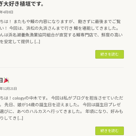
ぎ大好き植垣です。
6年4月8日
ちは！ またもや鰻の内容になりますが、 飽きずに最後までご覧
い！ 今回は、浜松の丸浜さんまで行き 鰻を堪能してきました。
んは浜名湖養魚漁業協同組合が直営する鰻専門店で、鮮度の高い
を安定して提供し […]
続きを読む
日
5年12月21日
ちは！cologyの中木です。 今回は私がブログを担当させていただ
。 先日、娘が14歳の誕生日を迎えました。 今回は誕生日プレゼ
選びに、あべのハルカスへ行ってきました。 年頃になり、好みも
してき […]
続きを読む