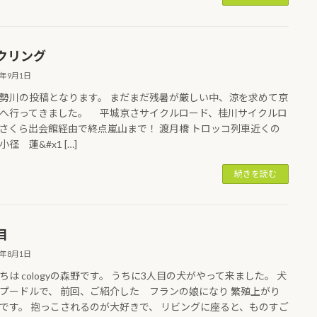
クリング
5年9月1日
勢川の投稿となります。 まだまだ残暑が厳しい中、涼を求めて京
へ行ってきました。 平城京さサイクルロード、桂川サイクルロ
さくら出会館経由で終点嵐山まで！ 渡月橋 トロッコ列車近くの
径 蓮&#x1 […]
続きを読む
目
5年8月1日
ちは cologyの森野です。 うちに3人目の犬がやって来ました。 犬
プードルで、 前回、ご紹介した フランの娘になり 繁殖上がり
です。 抱っこされるのが大好きで、 リビングに座ると、ものすご