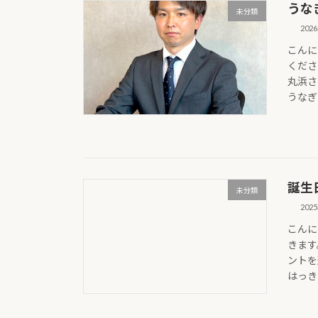
うな
未分類
202
こんに
くださ
丸浜さ
うなぎ
誕生
未分類
202
こんに
きます
ントを
はっきり