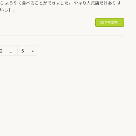
ち ようやく食べることができました。 やはり人気店だけあり す
し […]
続きを読む
2
…
5
»
固
固
定
定
ペ
ペ
ー
ー
ジ
ジ