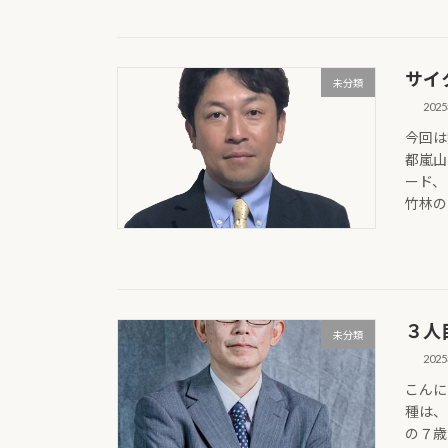
サイ
未分類
202
今回は
都嵐山
ード、
竹林の小
３人
未分類
202
こんに
種は、
の７歳