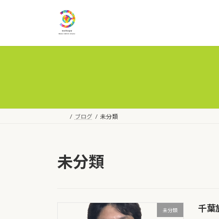
コ
ナ
ン
ビ
テ
ゲ
ン
ー
ツ
シ
へ
ョ
ス
ン
キ
に
ッ
移
プ
動
ブログ
未分類
未分類
千葉
未分類