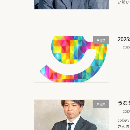
い勢いで
20
未分類
202
うな
未分類
202
col
さんま