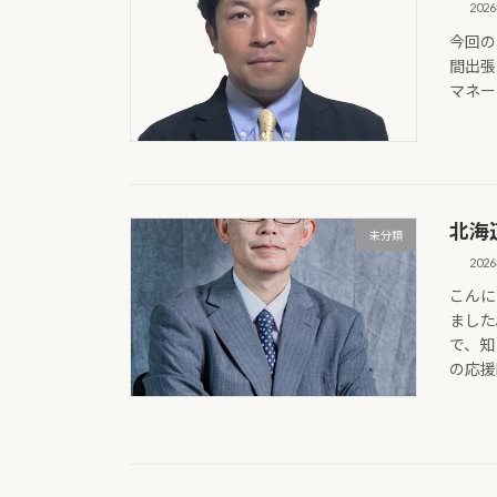
202
今回の
間出張
マネー
北海
未分類
202
こんに
ました
で、知
の応援