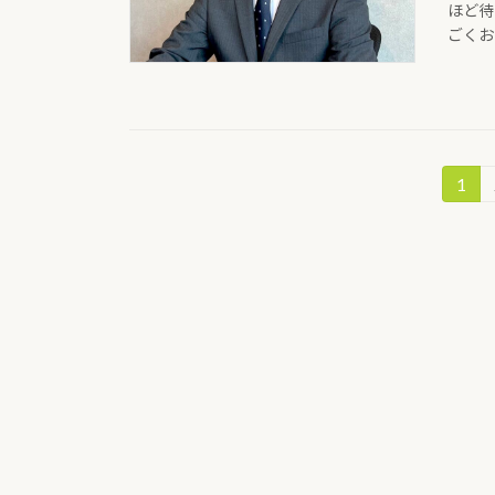
ほど待
ごくおい
投
1
固
定
稿
ペ
の
ー
ジ
ペ
ー
ジ
送
り