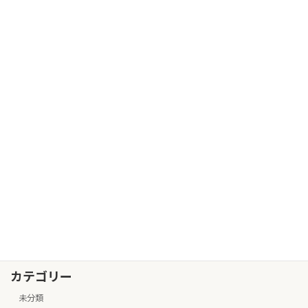
３人目
未分類
2025年8月1日
2025年度 夏季休暇のご案内
未分類
2025年7月22日
うなぎ
未分類
2025年7月8日
カテゴリー
未分類