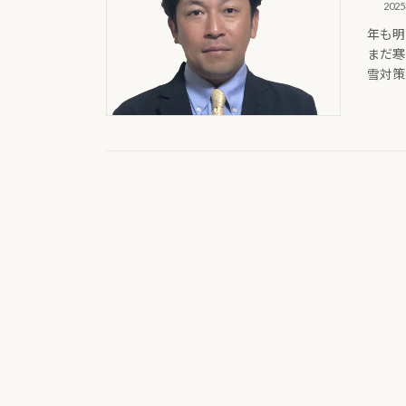
202
年も明
まだ寒
雪対策