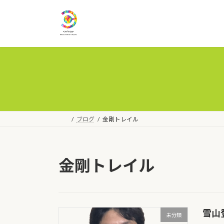
コ
ナ
ン
ビ
テ
ゲ
ン
ー
ツ
シ
へ
ョ
ス
ン
キ
に
ッ
移
プ
動
ブログ
金剛トレイル
金剛トレイル
雪山
未分類