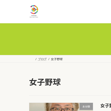
コ
ナ
ン
ビ
テ
ゲ
ン
ー
ツ
シ
へ
ョ
ス
ン
キ
に
ッ
移
プ
動
ブログ
女子野球
女子野球
女子
未分類