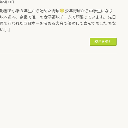
2年5月11日
影響で小学３年生から始めた野球
少年野球から中学生になり
球へ進み、奈良で唯一の女子野球チームで頑張っています。 先日
県で行われた西日本一を決める大会で優勝して喜んでました ちな
 […]
続きを読む